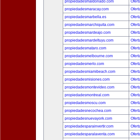
propiedadesmaldonado.com
Ofert
propiedadesmaracay.com
Ofert
propiedadesmarbella.es
Ofert
propiedadesmarchiquita.com
Ofert
propiedadesmardeajo.com
Ofert
propiedadesmardeltuyu.com
Ofert
propiedadesmataro.com
Ofert
propiedadesmelbourne.com
Ofert
propiedadesmerlo.com
Ofert
propiedadesmiamibeach.com
Ofert
propiedadesmisiones.com
Ofert
propiedadesmontevideo.com
Ofert
propiedadesmontreal.com
Ofert
propiedadesmoscu.com
Ofert
propiedadesnecochea.com
Ofert
propiedadesnuevayork.com
Ofert
propiedadesparainvertir.com
Ofert
propiedadesparalaventa.com
Ofert