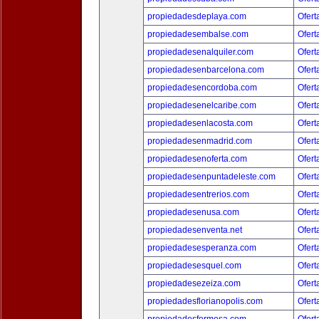
propiedadesdeplaya.com
Ofert
propiedadesembalse.com
Ofert
propiedadesenalquiler.com
Ofert
propiedadesenbarcelona.com
Ofert
propiedadesencordoba.com
Ofert
propiedadesenelcaribe.com
Ofert
propiedadesenlacosta.com
Ofert
propiedadesenmadrid.com
Ofert
propiedadesenoferta.com
Ofert
propiedadesenpuntadeleste.com
Ofert
propiedadesentrerios.com
Ofert
propiedadesenusa.com
Ofert
propiedadesenventa.net
Ofert
propiedadesesperanza.com
Ofert
propiedadesesquel.com
Ofert
propiedadesezeiza.com
Ofert
propiedadesflorianopolis.com
Ofert