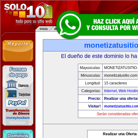
monetizatusiti
El dueño de este dominio lo ha
Mayusculas:
MONETIZATUSITIO
Minusculas:
monetizatusitio.com
Longitud:
15 caracteres
Categorias:
Internet
,
Web Hostin
Precio:
Realizar una oferta
Visitar!
monetizatusitio.co
Serán consideradas ofer
Realizar una Oferta