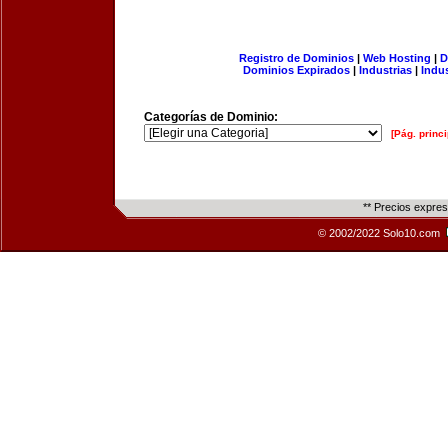
Registro de Dominios
|
Web Hosting
|
D
Dominios Expirados
|
Industrias
|
Indu
Categorías de Dominio:
[Pág. princi
** Precios expre
© 2002/2022 Solo10.com