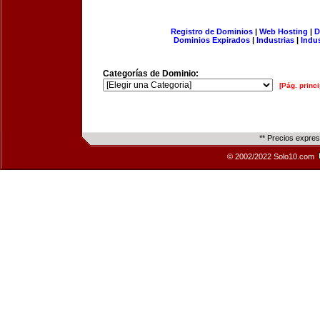
Registro de Dominios
|
Web Hosting
|
D
Dominios Expirados
|
Industrias
|
Indu
Categorías de Dominio:
[Pág. princi
** Precios expre
© 2002/2022 Solo10.com