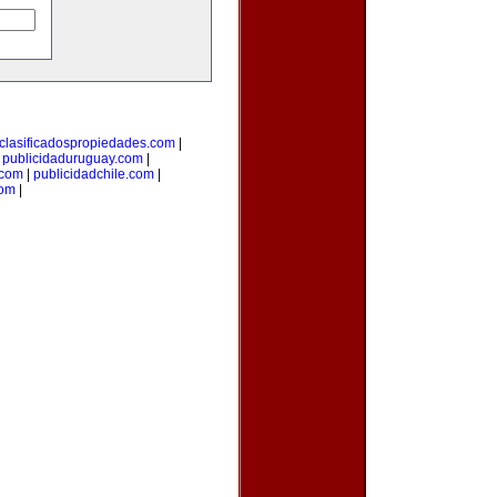
clasificadospropiedades.com
|
|
publicidaduruguay.com
|
.com
|
publicidadchile.com
|
com
|