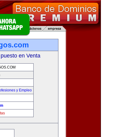
sgos.com
 puesto en Venta
GOS.COM
m
ofesiones y Empleo
om
tas