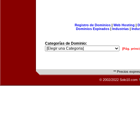
Registro de Dominios
|
Web Hosting
|
D
Dominios Expirados
|
Industrias
|
Indu
Categorías de Dominio:
[Pág. princi
** Precios expre
© 2002/2022 Solo10.com