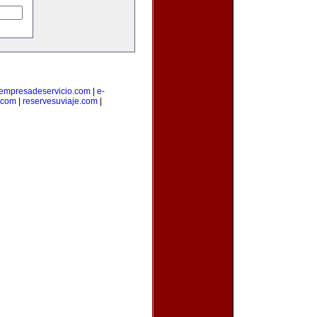
empresadeservicio.com
|
e-
.com
|
reservesuviaje.com
|