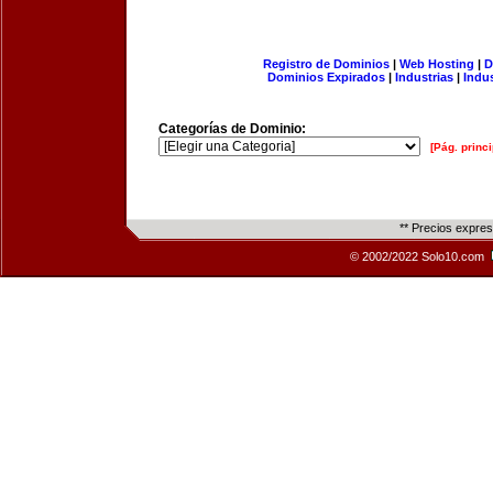
Registro de Dominios
|
Web Hosting
|
D
Dominios Expirados
|
Industrias
|
Indu
Categorías de Dominio:
[Pág. princi
** Precios expre
© 2002/2022 Solo10.com