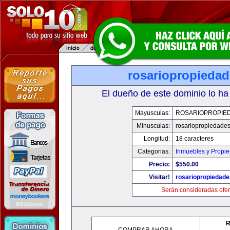
rosariopropieda
El dueño de este dominio lo ha
Mayusculas:
ROSARIOPROPIE
Minusculas:
rosariopropiedade
Longitud:
18 caracteres
Categorias:
Inmuebles y Propi
Precio:
$550.00
Visitar!
rosariopropiedad
Serán consideradas ofer
R