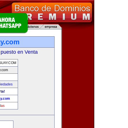
ay.com
 puesto en Venta
GUAY.COM
y.com
piedades
ta!
ay.com
tas