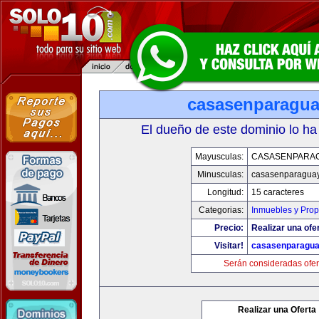
casasenparagu
El dueño de este dominio lo ha
Mayusculas:
CASASENPARA
Minusculas:
casasenparagua
Longitud:
15 caracteres
Categorias:
Inmuebles y Pro
Precio:
Realizar una ofer
Visitar!
casasenparagu
Serán consideradas ofer
Realizar una Oferta