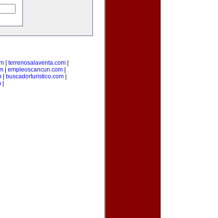
om
|
terrenosalaventa.com
|
om
|
empleoscancun.com
|
m
|
buscadorturistico.com
|
m
|