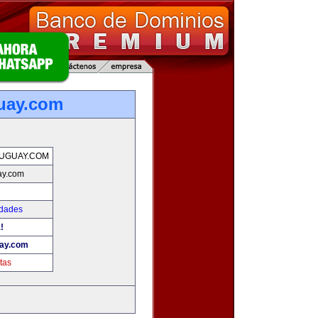
uay.com
UGUAY.COM
ay.com
edades
!
ay.com
tas