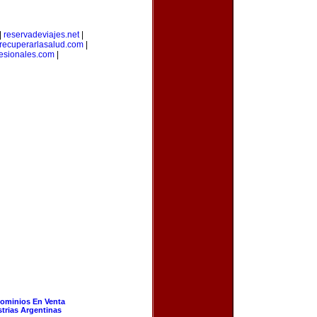
|
reservadeviajes.net
|
recuperarlasalud.com
|
fesionales.com
|
ominios En Venta
strias Argentinas