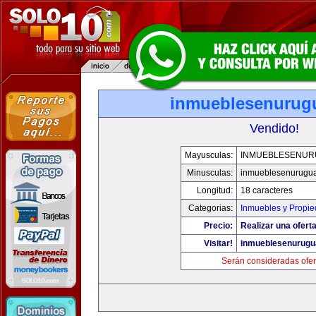
inmueblesenurug
Vendido!
Mayusculas:
INMUEBLESENUR
Minusculas:
inmueblesenurugu
Longitud:
18 caracteres
Categorias:
Inmuebles y Propi
Precio:
Realizar una oferta
Visitar!
inmueblesenurugu
Serán consideradas ofer