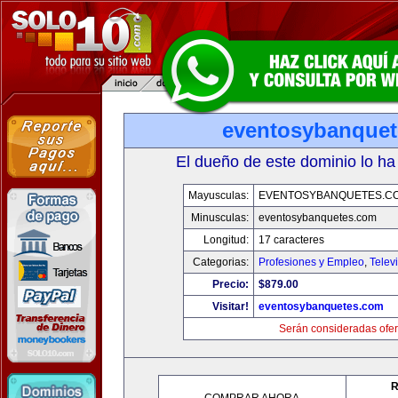
eventosybanque
El dueño de este dominio lo ha
Mayusculas:
EVENTOSYBANQUETES.C
Minusculas:
eventosybanquetes.com
Longitud:
17 caracteres
Categorias:
Profesiones y Empleo
,
Telev
Precio:
$879.00
Visitar!
eventosybanquetes.com
Serán consideradas ofer
R