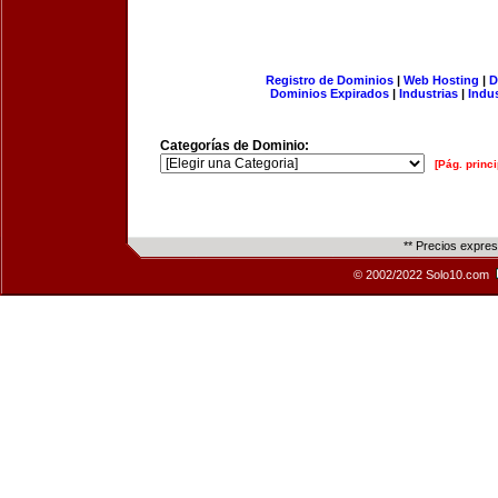
Registro de Dominios
|
Web Hosting
|
D
Dominios Expirados
|
Industrias
|
Indu
Categorías de Dominio:
[Pág. princi
** Precios expre
© 2002/2022 Solo10.com