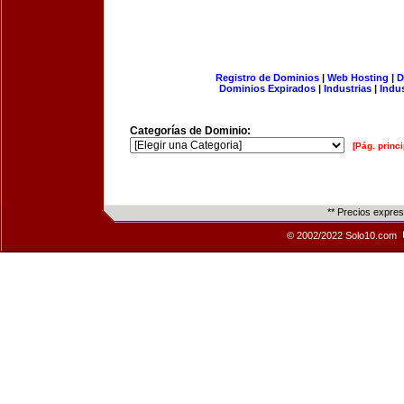
Registro de Dominios
|
Web Hosting
|
D
Dominios Expirados
|
Industrias
|
Indu
Categorías de Dominio:
[Pág. princi
** Precios expre
© 2002/2022 Solo10.com