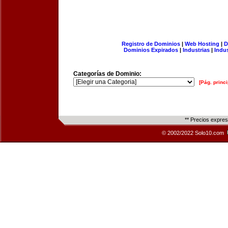
Registro de Dominios
|
Web Hosting
|
D
Dominios Expirados
|
Industrias
|
Indu
Categorías de Dominio:
[Pág. princi
** Precios expre
© 2002/2022 Solo10.com