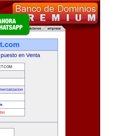
et.com
 puesto en Venta
ET.COM
mercializacion
om
tas