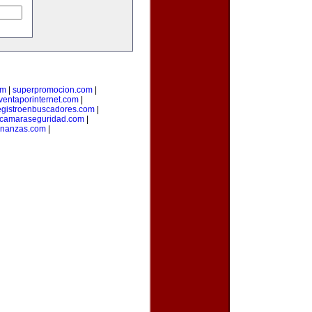
om
|
superpromocion.com
|
ventaporinternet.com
|
egistroenbuscadores.com
|
camaraseguridad.com
|
inanzas.com
|