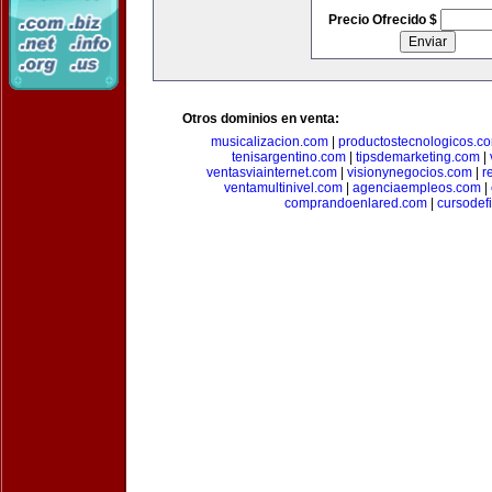
Precio Ofrecido $
Otros dominios en venta:
musicalizacion.com
|
productostecnologicos.c
tenisargentino.com
|
tipsdemarketing.com
|
ventasviainternet.com
|
visionynegocios.com
|
r
ventamultinivel.com
|
agenciaempleos.com
|
comprandoenlared.com
|
cursodef