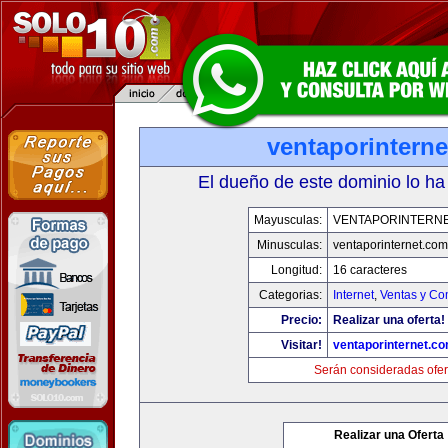
ventaporintern
El dueño de este dominio lo ha
Mayusculas:
VENTAPORINTERN
Minusculas:
ventaporinternet.com
Longitud:
16 caracteres
Categorias:
Internet
,
Ventas y Co
Precio:
Realizar una oferta!
Visitar!
ventaporinternet.c
Serán consideradas ofer
Realizar una Oferta