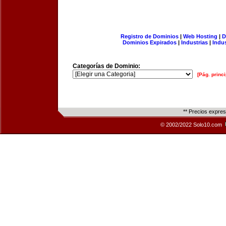
Registro de Dominios
|
Web Hosting
|
D
Dominios Expirados
|
Industrias
|
Indu
Categorías de Dominio:
[Pág. princi
** Precios expre
© 2002/2022 Solo10.com