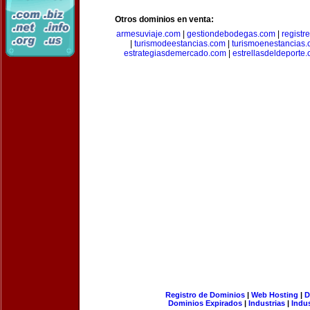
Otros dominios en venta:
armesuviaje.com
|
gestiondebodegas.com
|
regist
|
turismodeestancias.com
|
turismoenestancias
estrategiasdemercado.com
|
estrellasdeldeporte
Registro de Dominios
|
Web Hosting
|
D
Dominios Expirados
|
Industrias
|
Indu