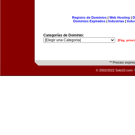
Registro de Dominios
|
Web Hosting
|
D
Dominios Expirados
|
Industrias
|
Indu
Categorías de Dominio:
[Pág. princi
** Precios expre
© 2002/2022 Solo10.com