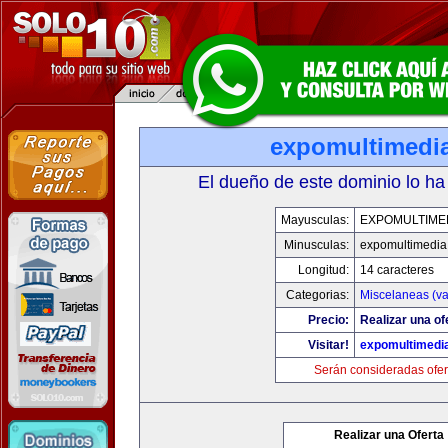
expomultimedi
El dueño de este dominio lo ha
Mayusculas:
EXPOMULTIME
Minusculas:
expomultimedia
Longitud:
14 caracteres
Categorias:
Miscelaneas (va
Precio:
Realizar una of
Visitar!
expomultimedi
Serán consideradas ofer
Realizar una Oferta