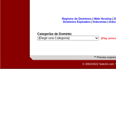
Registro de Dominios
|
Web Hosting
|
D
Dominios Expirados
|
Industrias
|
Indu
Categorías de Dominio:
[Pág. princi
** Precios expre
© 2002/2022 Solo10.com