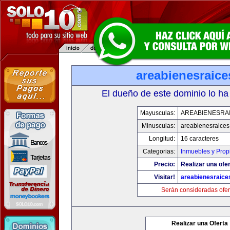
areabienesraic
El dueño de este dominio lo ha
Mayusculas:
AREABIENESRA
Minusculas:
areabienesraice
Longitud:
16 caracteres
Categorias:
Inmuebles y Pro
Precio:
Realizar una ofer
Visitar!
areabienesraice
Serán consideradas ofer
Realizar una Oferta