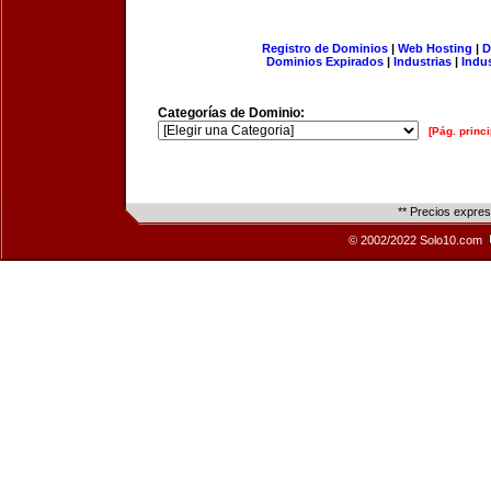
Registro de Dominios
|
Web Hosting
|
D
Dominios Expirados
|
Industrias
|
Indu
Categorías de Dominio:
[Pág. princi
** Precios expre
© 2002/2022 Solo10.com