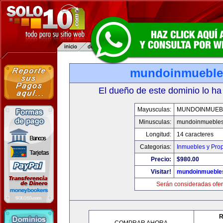
mundoinmueble
El dueño de este dominio lo ha
Mayusculas:
MUNDOINMUEB
Minusculas:
mundoinmueble
Longitud:
14 caracteres
Categorias:
Inmuebles y Pro
Precio:
$980.00
Visitar!
mundoinmueble
Serán consideradas ofer
R