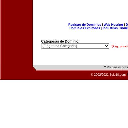
Registro de Dominios
|
Web Hosting
|
D
Dominios Expirados
|
Industrias
|
Indu
Categorías de Dominio:
[Pág. princi
** Precios expre
© 2002/2022 Solo10.com