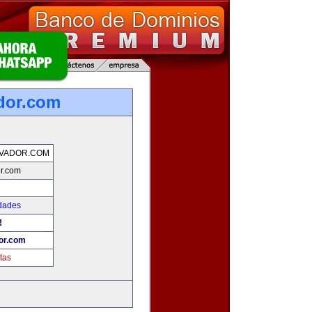
dor.com
LVADOR.COM
r.com
dades
!
or.com
tas