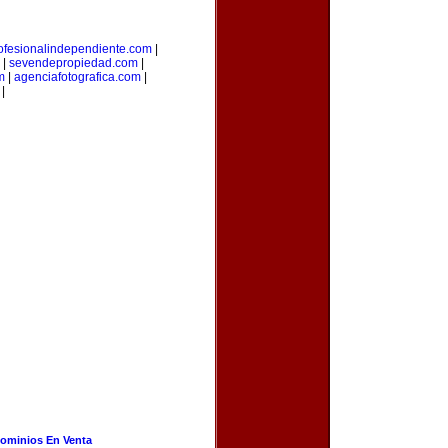
ofesionalindependiente.com
|
|
sevendepropiedad.com
|
m
|
agenciafotografica.com
|
|
ominios En Venta