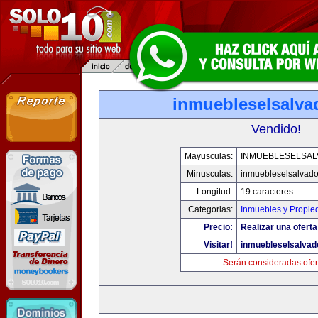
inmuebleselsalva
Vendido!
Mayusculas:
INMUEBLESELSA
Minusculas:
inmuebleselsalvado
Longitud:
19 caracteres
Categorias:
Inmuebles y Propie
Precio:
Realizar una oferta
Visitar!
inmuebleselsalvad
Serán consideradas ofer