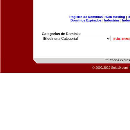
Registro de Dominios
|
Web Hosting
|
D
Dominios Expirados
|
Industrias
|
Indu
Categorías de Dominio:
[Pág. princi
** Precios expre
© 2002/2022 Solo10.com