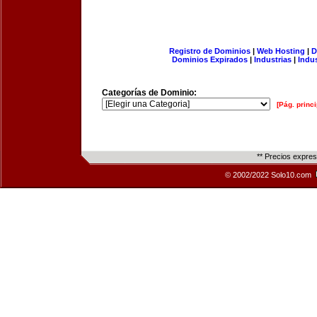
Registro de Dominios
|
Web Hosting
|
D
Dominios Expirados
|
Industrias
|
Indu
Categorías de Dominio:
[Pág. princi
** Precios expre
© 2002/2022 Solo10.com