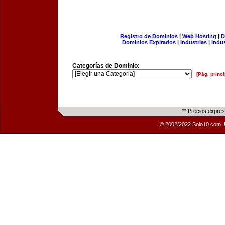
Registro de Dominios
|
Web Hosting
|
D
Dominios Expirados
|
Industrias
|
Indu
Categorías de Dominio:
[Pág. princi
** Precios expre
© 2002/2022 Solo10.com