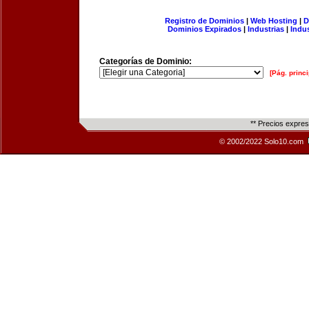
Registro de Dominios
|
Web Hosting
|
D
Dominios Expirados
|
Industrias
|
Indu
Categorías de Dominio:
[Pág. princi
** Precios expre
© 2002/2022 Solo10.com